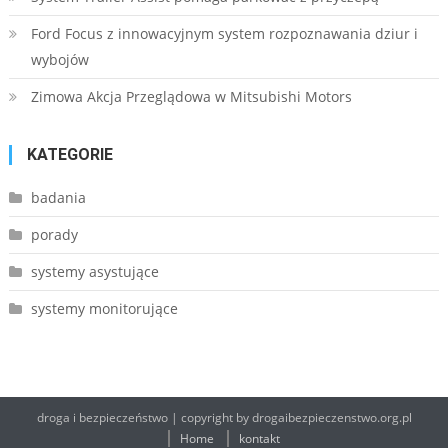
Ford Focus z innowacyjnym system rozpoznawania dziur i
wybojów
Zimowa Akcja Przeglądowa w Mitsubishi Motors
KATEGORIE
badania
porady
systemy asystujące
systemy monitorujące
droga i bezpieczeństwo
|
copyright by drogaibezpieczenstwo.org.pl
Home
kontakt